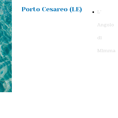
Porto Cesareo (LE)
L'
Angolo
di
Mimma